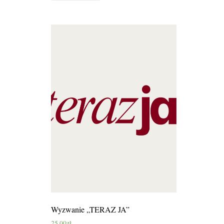
Wyzwanie „TERAZ JA”
25.00
zł