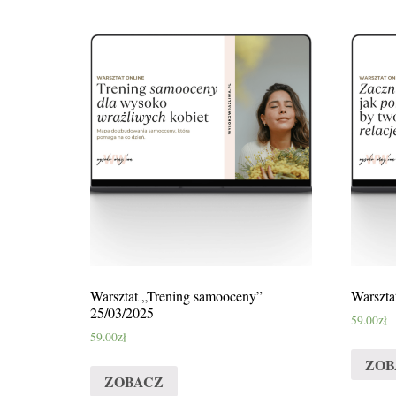
Warsztat „Trening samooceny”
Warszta
25/03/2025
59.00
zł
59.00
zł
ZOB
ZOBACZ