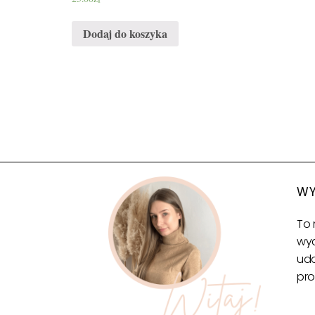
Dodaj do koszyka
WY
To 
wyc
udo
pro