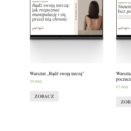
Warsztat „Bądź swoją tarczą”
Warszta
poczuci
59.00
zł
67.00
zł
ZOBACZ
ZOB