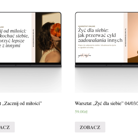
t „Zacznij od miłości”
Warsztat „Żyć dla siebie” 04/03
59.00
zł
ACZ
ZOBACZ