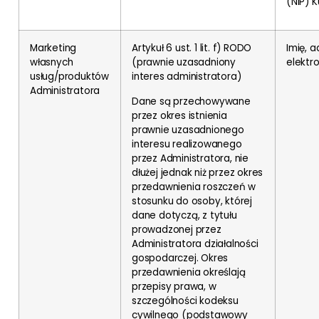
(NIP) 
Marketing
Artykuł 6 ust. 1 lit. f) RODO
Imię, 
własnych
(prawnie uzasadniony
elektro
usług/produktów
interes administratora)
Administratora
Dane są przechowywane
przez okres istnienia
prawnie uzasadnionego
interesu realizowanego
przez Administratora, nie
dłużej jednak niż przez okres
przedawnienia roszczeń w
stosunku do osoby, której
dane dotyczą, z tytułu
prowadzonej przez
Administratora działalności
gospodarczej. Okres
przedawnienia określają
przepisy prawa, w
szczególności kodeksu
cywilnego (podstawowy