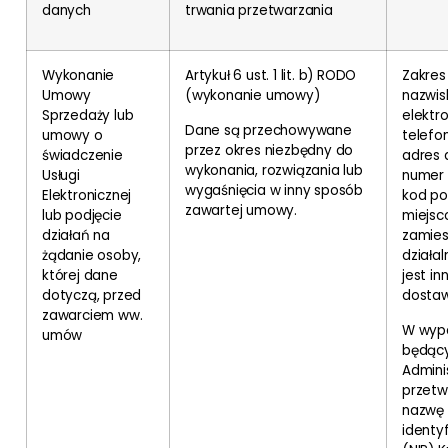
danych
trwania przetwarzania
Wykonanie
Artykuł 6 ust. 1 lit. b) RODO
Zakres
Umowy
(wykonanie umowy)
nazwis
Sprzedaży lub
elektr
Dane są przechowywane
umowy o
telefo
przez okres niezbędny do
świadczenie
adres 
wykonania, rozwiązania lub
Usługi
numer 
wygaśnięcia w inny sposób
Elektronicznej
kod po
zawartej umowy.
lub podjęcie
miejsc
działań na
zamies
żądanie osoby,
działal
której dane
jest in
dotyczą, przed
dostaw
zawarciem ww.
W wypa
umów
będąc
Admini
przet
nazwę 
identy