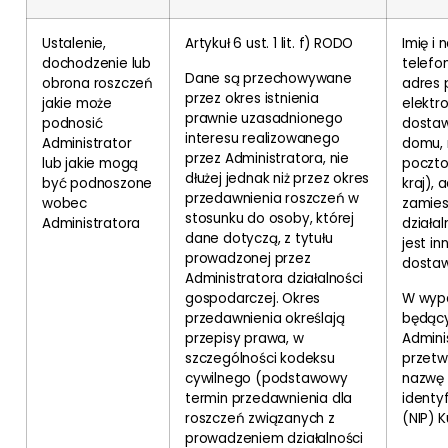
Ustalenie,
Artykuł 6 ust. 1 lit. f) RODO
Imię i
dochodzenie lub
telefo
Dane są przechowywane
obrona roszczeń
adres 
przez okres istnienia
jakie może
elektro
prawnie uzasadnionego
podnosić
dostaw
interesu realizowanego
Administrator
domu, 
przez Administratora, nie
lub jakie mogą
poczto
dłużej jednak niż przez okres
być podnoszone
kraj), 
przedawnienia roszczeń w
wobec
zamies
stosunku do osoby, której
Administratora
działal
dane dotyczą, z tytułu
jest in
prowadzonej przez
dostaw
Administratora działalności
gospodarczej. Okres
W wypa
przedawnienia określają
będąc
przepisy prawa, w
Admini
szczególności kodeksu
przet
cywilnego (podstawowy
nazwę 
termin przedawnienia dla
identy
roszczeń związanych z
(NIP) 
prowadzeniem działalności