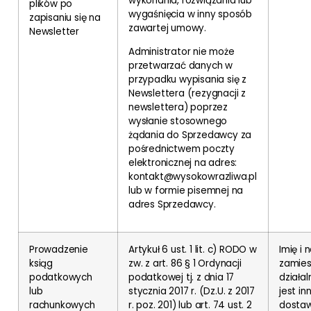
wykonania, rozwiązania lub
plików po
wygaśnięcia w inny sposób
zapisaniu się na
zawartej umowy.
Newsletter
Administrator nie może
przetwarzać danych w
przypadku wypisania się z
Newslettera (rezygnacji z
newslettera) poprzez
wysłanie stosownego
żądania do Sprzedawcy za
pośrednictwem poczty
elektronicznej na adres:
kontakt@wysokowrazliwa.pl
lub w formie pisemnej na
adres Sprzedawcy.
Prowadzenie
Artykuł 6 ust. 1 lit. c) RODO w
Imię i 
ksiąg
zw. z art. 86 § 1 Ordynacji
zamies
podatkowych
podatkowej tj. z dnia 17
działal
lub
stycznia 2017 r. (Dz.U. z 2017
jest in
rachunkowych
r. poz. 201) lub art. 74 ust. 2
dostaw