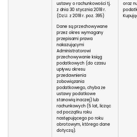
ustawy o rachunkowości tj.
oraz n
z dnia 30 stycznia 2018 r.
podatk
(Dz.U. z 2018 r. poz. 395)
Kupuj
Dane są przechowywane
przez okres wymagany
przepisami prawa
nakazującymi
Administratorowi
przechowywanie ksiąg
podatkowych (do czasu
upływu okresu
przedawnienia
zobowiązania
podatkowego, chyba że
ustawy podatkowe
stanowią inaczej) lub
rachunkowych (5 lat, licząc
od początku roku
następującego po roku
obrotowym, którego dane
dotyczą).