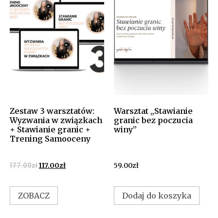
Zestaw 3 warsztatów:
Warsztat „Stawianie
Wyzwania w związkach
granic bez poczucia
+ Stawianie granic +
winy”
Trening Samooceny
177.00
zł
117.00
zł
59.00
zł
ZOBACZ
Dodaj do koszyka