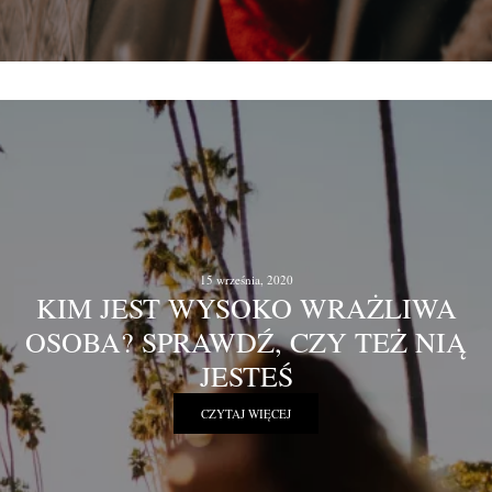
15 września, 2020
KIM JEST WYSOKO WRAŻLIWA
OSOBA? SPRAWDŹ, CZY TEŻ NIĄ
JESTEŚ
CZYTAJ WIĘCEJ