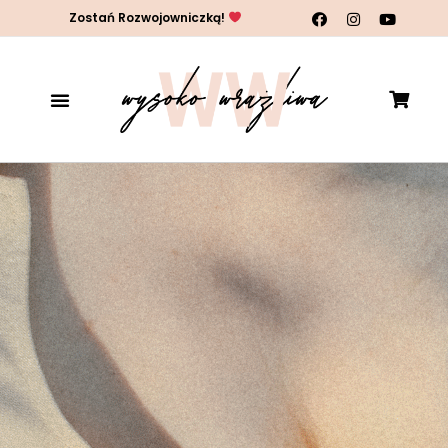
Zostań Rozwojowniczką!