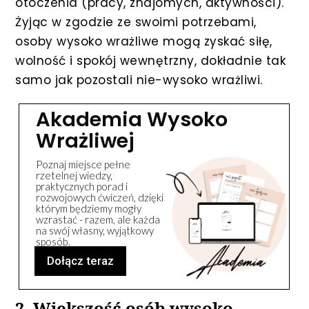
otoczenia (pracy, znajomych, aktywności).
Żyjąc w zgodzie ze swoimi potrzebami,
osoby wysoko wrażliwe mogą zyskać siłę,
wolność i spokój wewnętrzny, dokładnie tak
samo jak pozostali nie-wysoko wrażliwi.
Akademia Wysoko
Wrażliwej
Poznaj miejsce pełne
rzetelnej wiedzy,
praktycznych porad i
rozwojowych ćwiczeń, dzięki
którym będziemy mogły
wzrastać - razem, ale każda
na swój własny, wyjątkowy
sposób.
Dołącz teraz
2. Większość osób wysoko