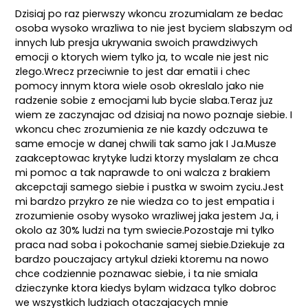
Dzisiaj po raz pierwszy wkoncu zrozumialam ze bedac
osoba wysoko wrazliwa to nie jest byciem slabszym od
innych lub presja ukrywania swoich prawdziwych
emocji o ktorych wiem tylko ja, to wcale nie jest nic
zlego.Wrecz przeciwnie to jest dar ematii i chec
pomocy innym ktora wiele osob okreslalo jako nie
radzenie sobie z emocjami lub bycie slaba.Teraz juz
wiem ze zaczynajac od dzisiaj na nowo poznaje siebie. I
wkoncu chec zrozumienia ze nie kazdy odczuwa te
same emocje w danej chwili tak samo jak I Ja.Musze
zaakceptowac krytyke ludzi ktorzy myslalam ze chca
mi pomoc a tak naprawde to oni walcza z brakiem
akcepctaji samego siebie i pustka w swoim zyciu.Jest
mi bardzo przykro ze nie wiedza co to jest empatia i
zrozumienie osoby wysoko wrazliwej jaka jestem Ja, i
okolo az 30% ludzi na tym swiecie.Pozostaje mi tylko
praca nad soba i pokochanie samej siebie.Dziekuje za
bardzo pouczajacy artykul dzieki ktoremu na nowo
chce codziennie poznawac siebie, i ta nie smiala
dzieczynke ktora kiedys bylam widzaca tylko dobroc
we wszystkich ludziach otaczajacych mnie