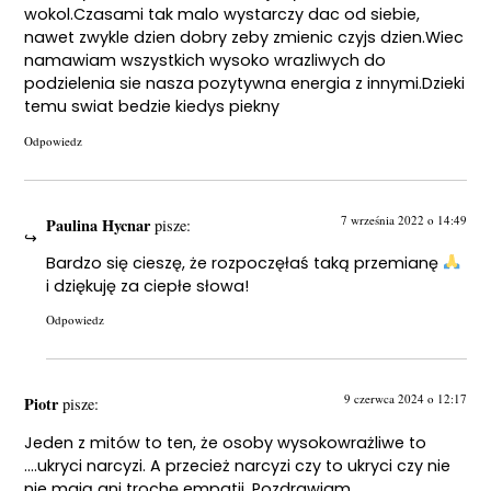
wokol.Czasami tak malo wystarczy dac od siebie,
nawet zwykle dzien dobry zeby zmienic czyjs dzien.Wiec
namawiam wszystkich wysoko wrazliwych do
podzielenia sie nasza pozytywna energia z innymi.Dzieki
temu swiat bedzie kiedys piekny
Odpowiedz
7 września 2022 o 14:49
Paulina Hycnar
pisze:
Bardzo się cieszę, że rozpoczęłaś taką przemianę
i dziękuję za ciepłe słowa!
Odpowiedz
9 czerwca 2024 o 12:17
Piotr
pisze:
Jeden z mitów to ten, że osoby wysokowrażliwe to
….ukryci narcyzi. A przecież narcyzi czy to ukryci czy nie
nie mają ani trochę empatii. Pozdrawiam