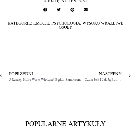
UDOSTĘPNIJ TEN POST
KATEGORIE:
EMOCJE
,
PSYCHOLOGIA
,
WYSOKO WRAŻLIWE
OSOBY
POPRZEDNI
NASTĘPNY
5 Rzeczy, Które Warto Wiedzieć, Będąc W Związku Z Wysoko Wrażliwą Osobą
Samoocena – Czym Jest I Jak Ją Budować?
POPULARNE ARTYKUŁY