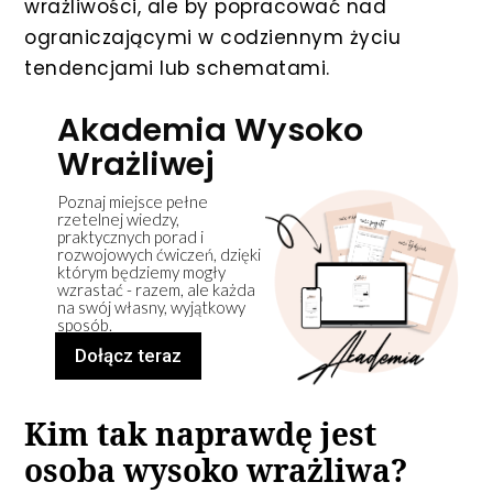
wrażliwości, ale by popracować nad
ograniczającymi w codziennym życiu
tendencjami lub schematami.
Akademia Wysoko
Wrażliwej
Poznaj miejsce pełne
rzetelnej wiedzy,
praktycznych porad i
rozwojowych ćwiczeń, dzięki
którym będziemy mogły
wzrastać - razem, ale każda
na swój własny, wyjątkowy
sposób.
Dołącz teraz
Kim tak naprawdę jest
osoba wysoko wrażliwa?