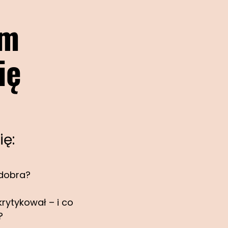
am
ię
ię:
 dobra?
rytykował – i co
?