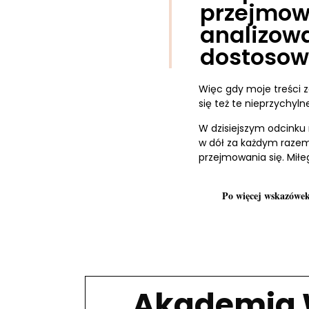
przejmow
analizow
dostosow
Więc gdy moje treści 
się też te nieprzychyln
W dzisiejszym odcinku
w dół za każdym razem.
przejmowania się. Miłe
Po więcej wskazówek,
Akademia 