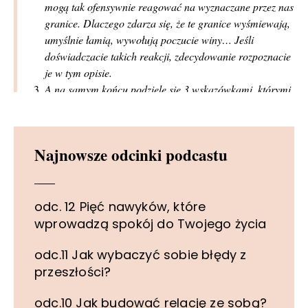
mogą tak ofensywnie reagować na wyznaczane przez nas
granice. Dlaczego zdarza się, że te granice wyśmiewają,
umyślnie łamią, wywołują poczucie winy… Jeśli
doświadczacie takich reakcji, zdecydowanie rozpoznacie
je w tym opisie.
A na samym końcu podzielę się 3 wskazówkami, którymi
ja się kieruję, gdy ktoś nie szanuje moich granic. Być
może odnajdziecie w nich taką, która Wam również
pomoże.
Najnowsze odcinki podcastu
Ale zanim zaczniemy, chciałabym podzielić się z
Wami niespodzianką! Na mojej stronie internetowej
wysokowrazliwa.pl ruszyła wczoraj biblioteka
darmowych materiałów, czyli miejsce, w którym
odc. 12 Pięć nawyków, które
dzielę plikami, które są czułym dodatkiem w mojej
wprowadzą spokój do Twojego życia
drodze do poznania i pokochania siebie
:
LINK
.
Są
tam już wspierające tapety na telefon, karta
odc.11 Jak wybaczyć sobie błędy z
własnej wartości i coś o czym będziemy dziś mówić
przeszłości?
– schemat komunikowania granic. Jeśli czujecie, że
odc.10 Jak budować relację ze sobą?
Wam również mogą się przydać, możecie je